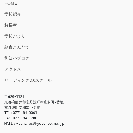
HOME
学校紹介
校長室
学校だより
給食こんだて
和知小ブログ
アクセス
リーディングDXスクール
〒629ｰ1121

京都府船井郡京丹波町本庄安田7番地

京丹波町立和知小学校

TEL:0771ｰ84ｰ9061

FAX:0771ｰ84ｰ1780

MAIL：
wachi-es@kyoto-be.ne.jp