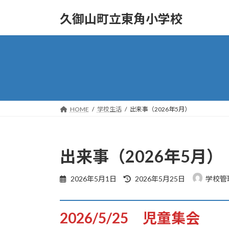
コ
ナ
久御山町立東角小学校
ン
ビ
テ
ゲ
ン
ー
ツ
シ
へ
ョ
ス
ン
キ
に
ッ
移
HOME
学校生活
出来事（2026年5月）
プ
動
出来事（2026年5月）
最
2026年5月1日
2026年5月25日
学校管
終
更
新
2026/5/25 児童集会
日
時