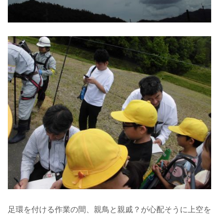
足環を付ける作業の間、親鳥と親戚？が心配そうに上空を