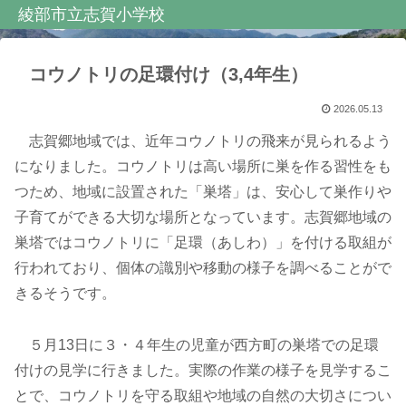
綾部市立志賀小学校
コウノトリの足環付け（3,4年生）
2026.05.13
志賀郷地域では、近年コウノトリの飛来が見られるよう
になりました。コウノトリは高い場所に巣を作る習性をも
つため、地域に設置された「巣塔」は、安心して巣作りや
子育てができる大切な場所となっています。志賀郷地域の
巣塔ではコウノトリに「足環（あしわ）」を付ける取組が
行われており、個体の識別や移動の様子を調べることがで
きるそうです。
５月13日に３・４年生の児童が西方町の巣塔での足環
付けの見学に行きました。実際の作業の様子を見学するこ
とで、コウノトリを守る取組や地域の自然の大切さについ