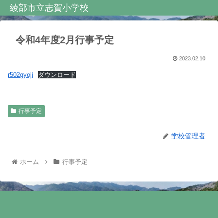
綾部市立志賀小学校
令和4年度2月行事予定
2023.02.10
r502gyoji
ダウンロード
行事予定
学校管理者
ホーム
行事予定