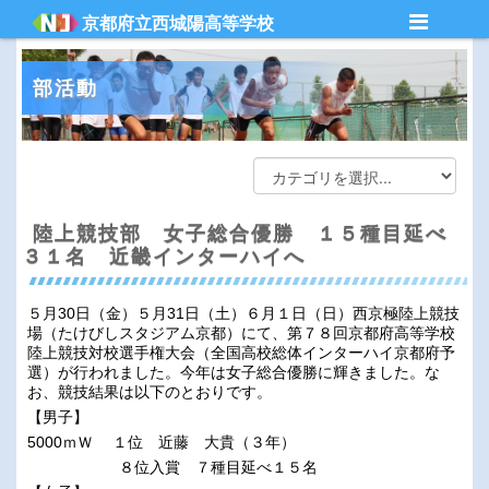
京都府立西城陽高等学校
部活動
陸上競技部 女子総合優勝 １５種目延べ
３１名 近畿インターハイへ
５月30日（金）５月31日（土）６月１日（日）西京極陸上競技
場（たけびしスタジアム京都）にて、第７８回京都府高等学校
陸上競技対校選手権大会（全国高校総体インターハイ京都府予
選）が行われました。今年は女子総合優勝に輝きました。な
お、競技結果は以下のとおりです。
【男子】
5000ｍＷ １位 近藤 大貴（３年）
８位入賞 ７種目延べ１５名