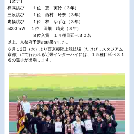
【女子】
棒高跳び １位 恵 実鈴（３年）
三段跳び １位 西村 玲奈（３年）
走幅跳び １位 林 ゆずな（３年）
5000ｍＷ １位 田畑 晴光（３年）
８位入賞 １４種目延べ３０名
以上、京都府予選の結果でした。
６月１2日（木）より西京極陸上競技場（たけびしスタジアム
京都）にて行われる近畿インターハイには、１５種目延べ３１
名の選手が出場します。