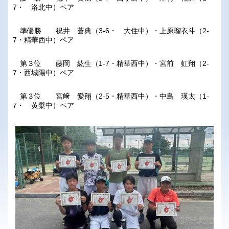
7
・ 洛北中）ペア
準優勝 祝井 蒼典（
3-6
・ 大住中）・上原瑠衣斗（
2-
7
・精華西中）ペア
第３位 藤岡 紘生（
1-7
・精華西中）・宮前 虹翔（
2-
7
・西城陽中）ペア
第３位 宮﨑 愛翔（
2-5
・精華西中）・中島 瑛太（
1-
7
・ 黄檗中）ペア