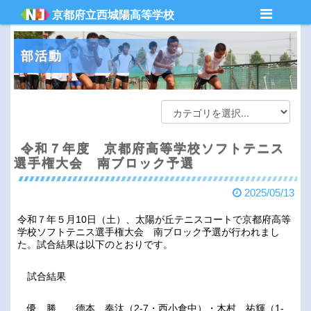
京都府立西城陽高等学校
部活動
令和７年度 京都府高等学校ソフトテニス
選手権大会 南ブロック予選
2025/05/13
令和７年５月
10
日（土）、太陽が丘テニスコートで京都府高等
学校ソフトテニス選手権大会 南ブロック予選が行われまし
た。試合結果は以下のとおりです。
試合結果
優 勝 德本 奏汰（
2-7
・西小倉中）・木村 祐輝（
1-