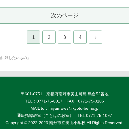
次のページ
1
2
3
4
山に残したいもの」
〒601-0751 京都府南丹市美山町島 島台52番地
TEL：0771-75-0017 FAX：0771-75-0106
MAIL to：
miyama-es@kyoto-be.ne.jp
通級指導教室（ことばの教室） TEL:0771-75-1097
Copyright © 2022-2023 南丹市立美山小学校 All Rights Reserved.