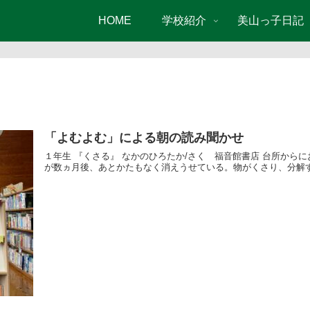
HOME
学校紹介
美山っ子日記
「よむよむ」による朝の読み聞かせ
１年生 『くさる』 なかのひろたか/さく 福音館書店 台所から
が数ヵ月後、あとかたもなく消えうせている。物がくさり、分解する