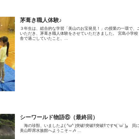
茅葺き職人体験♪
３年生は、総合的な学習「美山のお宝発見！」の授業の一環で、
いただき、茅葺き職人体験をさせていただきました。 宮島小学
舎で過ごしていたこと、...
シーワールド物語⑥（最終回）
海の珍獣、いましたよ( ^ω^ )突破!突破‼︎突破‼️です٩( ‘ω’ )و 貝にヒトデ、カニやヤドカリ、ウミウシまで…。
美山即席水族館へようこそ～🎶 ...