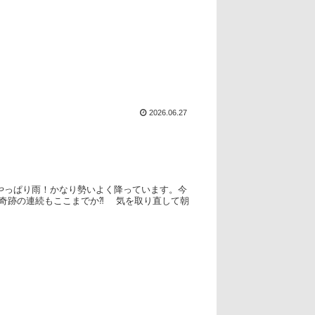
2026.06.27
やっぱり雨！かなり勢いよく降っています。今
)奇跡の連続もここまでか⁈ 気を取り直して朝