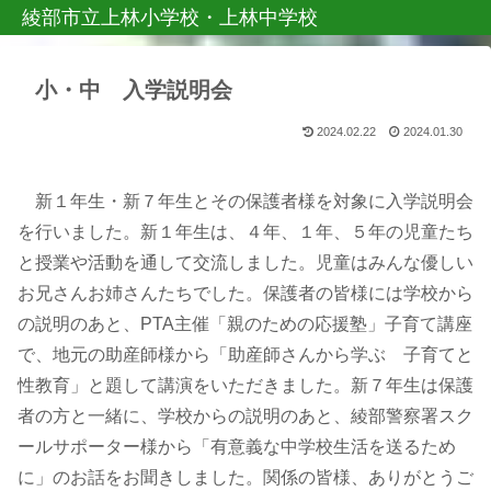
綾部市立上林小学校・上林中学校
小・中 入学説明会
2024.02.22
2024.01.30
新１年生・新７年生とその保護者様を対象に入学説明会
を行いました。新１年生は、４年、１年、５年の児童たち
と授業や活動を通して交流しました。児童はみんな優しい
お兄さんお姉さんたちでした。保護者の皆様には学校から
の説明のあと、PTA主催「親のための応援塾」子育て講座
で、地元の助産師様から「助産師さんから学ぶ 子育てと
性教育」と題して講演をいただきました。新７年生は保護
者の方と一緒に、学校からの説明のあと、綾部警察署スク
ールサポーター様から「有意義な中学校生活を送るため
に」のお話をお聞きしました。関係の皆様、ありがとうご