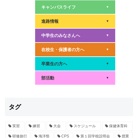
キャンパスライフ
▼
進路情報
▼
中学生のみなさんへ
▼
在校生・保護者の方へ
▼
卒業生の方へ
▼
部活動
▼
タグ
実習
練習
大会
スケジュール
保健体育科
研修旅行
海洋祭
CPS
第１回学校説明会
授業