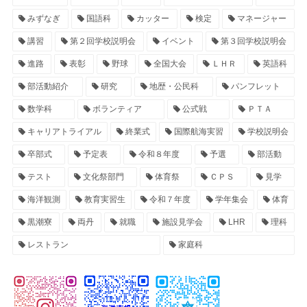
みずなぎ
国語科
カッター
検定
マネージャー
講習
第２回学校説明会
イベント
第３回学校説明会
進路
表彰
野球
全国大会
ＬＨＲ
英語科
部活動紹介
研究
地歴・公民科
パンフレット
数学科
ボランティア
公式戦
ＰＴＡ
キャリアトライアル
終業式
国際航海実習
学校説明会
卒部式
予定表
令和８年度
予選
部活動
テスト
文化祭部門
体育祭
ＣＰＳ
見学
海洋観測
教育実習生
令和７年度
学年集会
体育
黒潮寮
両丹
就職
施設見学会
LHR
理科
レストラン
家庭科