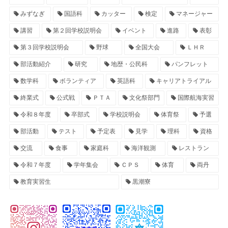
みずなぎ
国語科
カッター
検定
マネージャー
講習
第２回学校説明会
イベント
進路
表彰
第３回学校説明会
野球
全国大会
ＬＨＲ
部活動紹介
研究
地歴・公民科
パンフレット
数学科
ボランティア
英語科
キャリアトライアル
終業式
公式戦
ＰＴＡ
文化祭部門
国際航海実習
令和８年度
卒部式
学校説明会
体育祭
予選
部活動
テスト
予定表
見学
理科
資格
交流
食事
家庭科
海洋観測
レストラン
令和７年度
学年集会
ＣＰＳ
体育
両丹
教育実習生
黒潮寮