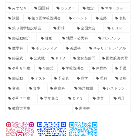
みずなぎ
国語科
カッター
検定
マネージャー
講習
第２回学校説明会
イベント
進路
表彰
第３回学校説明会
野球
全国大会
ＬＨＲ
部活動紹介
研究
地歴・公民科
パンフレット
数学科
ボランティア
英語科
キャリアトライアル
終業式
公式戦
ＰＴＡ
文化祭部門
国際航海実習
令和８年度
卒部式
学校説明会
体育祭
予選
部活動
テスト
予定表
見学
理科
資格
交流
食事
家庭科
海洋観測
レストラン
令和７年度
学年集会
ＣＰＳ
体育
両丹
教育実習生
黒潮寮