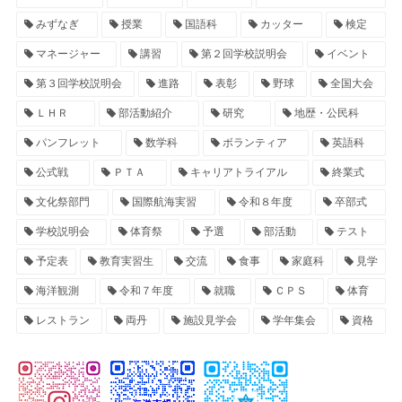
みずなぎ
授業
国語科
カッター
検定
マネージャー
講習
第２回学校説明会
イベント
第３回学校説明会
進路
表彰
野球
全国大会
ＬＨＲ
部活動紹介
研究
地歴・公民科
パンフレット
数学科
ボランティア
英語科
公式戦
ＰＴＡ
キャリアトライアル
終業式
文化祭部門
国際航海実習
令和８年度
卒部式
学校説明会
体育祭
予選
部活動
テスト
予定表
教育実習生
交流
食事
家庭科
見学
海洋観測
令和７年度
就職
ＣＰＳ
体育
レストラン
両丹
施設見学会
学年集会
資格