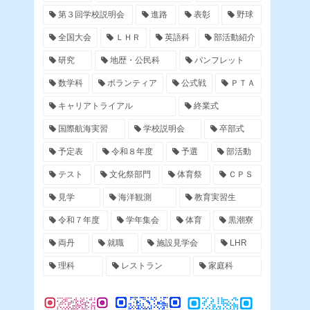
第３回学校説明会
進路
表彰
野球
全国大会
ＬＨＲ
英語科
部活動紹介
研究
地歴・公民科
パンフレット
数学科
ボランティア
公式戦
ＰＴＡ
キャリアトライアル
終業式
国際航海実習
学校説明会
卒部式
予定表
令和８年度
予選
部活動
テスト
文化祭部門
体育祭
ＣＰＳ
見学
海洋観測
教育実習生
令和７年度
学年集会
体育
黒潮寮
両丹
就職
施設見学会
LHR
理科
レストラン
家庭科