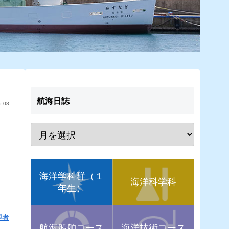
航海日誌
5.08
海洋学科群（１
海洋科学科
年生）
理者
航海船舶コース
海洋技術コース