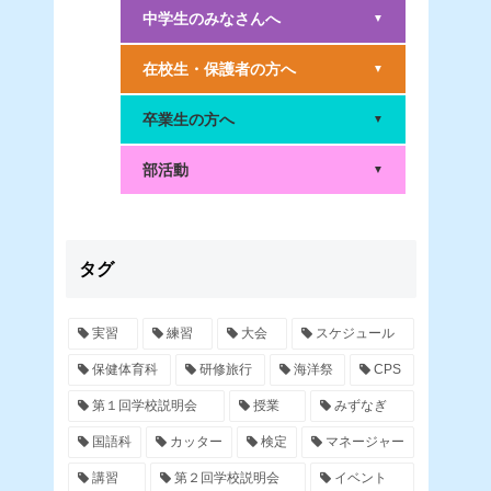
中学生のみなさんへ
▼
在校生・保護者の方へ
▼
卒業生の方へ
▼
部活動
▼
タグ
実習
練習
大会
スケジュール
保健体育科
研修旅行
海洋祭
CPS
第１回学校説明会
授業
みずなぎ
国語科
カッター
検定
マネージャー
講習
第２回学校説明会
イベント