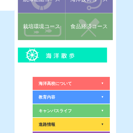
栽培環境コース
食品経済コース
海洋高校について
▼
教育内容
▼
キャンパスライフ
▼
進路情報
▼