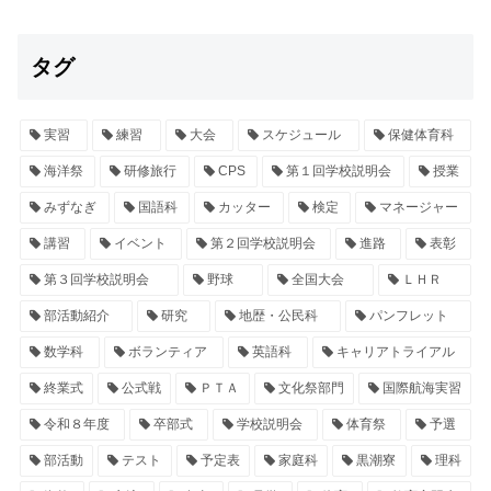
タグ
実習
練習
大会
スケジュール
保健体育科
海洋祭
研修旅行
CPS
第１回学校説明会
授業
みずなぎ
国語科
カッター
検定
マネージャー
講習
イベント
第２回学校説明会
進路
表彰
第３回学校説明会
野球
全国大会
ＬＨＲ
部活動紹介
研究
地歴・公民科
パンフレット
数学科
ボランティア
英語科
キャリアトライアル
終業式
公式戦
ＰＴＡ
文化祭部門
国際航海実習
令和８年度
卒部式
学校説明会
体育祭
予選
部活動
テスト
予定表
家庭科
黒潮寮
理科