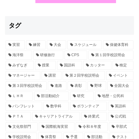
タグ
実習
練習
大会
スケジュール
保健体育科
海洋祭
研修旅行
CPS
第１回学校説明会
みずなぎ
授業
国語科
カッター
検定
マネージャー
講習
第２回学校説明会
イベント
第３回学校説明会
進路
表彰
野球
全国大会
ＬＨＲ
部活動紹介
研究
地歴・公民科
パンフレット
数学科
ボランティア
英語科
ＰＴＡ
キャリアトライアル
終業式
公式戦
文化祭部門
国際航海実習
令和８年度
卒部式
学校説明会
体育祭
予選
部活動
テスト