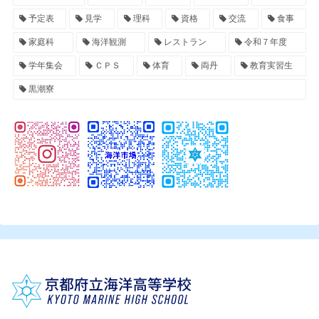
予定表
見学
理科
資格
交流
食事
家庭科
海洋観測
レストラン
令和７年度
学年集会
ＣＰＳ
体育
両丹
教育実習生
黒潮寮