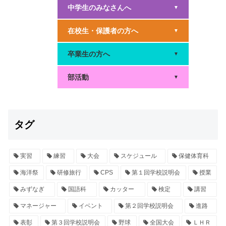
中学生のみなさんへ
▼
在校生・保護者の方へ
▼
卒業生の方へ
▼
部活動
▼
タグ
実習
練習
大会
スケジュール
保健体育科
海洋祭
研修旅行
CPS
第１回学校説明会
授業
みずなぎ
国語科
カッター
検定
講習
マネージャー
イベント
第２回学校説明会
進路
表彰
第３回学校説明会
野球
全国大会
ＬＨＲ