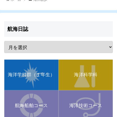
航海日誌
海洋学科群（１年生）
海洋科学科
航海船舶コース
海洋技術コース