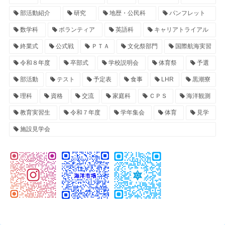
部活動紹介
研究
地歴・公民科
パンフレット
数学科
ボランティア
英語科
キャリアトライアル
終業式
公式戦
ＰＴＡ
文化祭部門
国際航海実習
令和８年度
卒部式
学校説明会
体育祭
予選
部活動
テスト
予定表
食事
LHR
黒潮寮
理科
資格
交流
家庭科
ＣＰＳ
海洋観測
教育実習生
令和７年度
学年集会
体育
見学
施設見学会