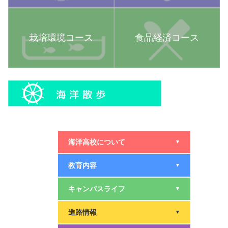
栽培環境コース
食品経済コース
海洋高校について
▼
教育内容
▼
キャンパスライフ
▼
進路情報
▼