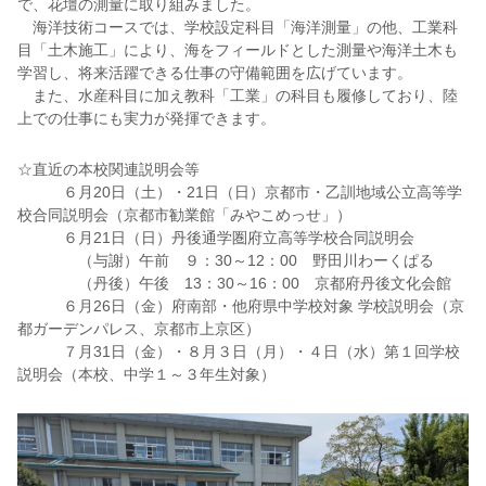
で、花壇の測量に取り組みました。
海洋技術コースでは、学校設定科目「海洋測量」の他、工業科
目「土木施工」により、海をフィールドとした測量や海洋土木も
学習し、将来活躍できる仕事の守備範囲を広げています。
また、水産科目に加え教科「工業」の科目も履修しており、陸
上での仕事にも実力が発揮できます。
☆直近の本校関連説明会等
６月20日（土）・21日（日）京都市・乙訓地域公立高等学
校合同説明会（京都市勧業館「みやこめっせ」）
６月21日（日）丹後通学圏府立高等学校合同説明会
（与謝）午前 ９：30～12：00 野田川わーくぱる
（丹後）午後 13：30～16：00 京都府丹後文化会館
６月26日（金）府南部・他府県中学校対象 学校説明会（京
都ガーデンパレス、京都市上京区）
７月31日（金）・８月３日（月）・４日（水）第１回学校
説明会（本校、中学１～３年生対象）