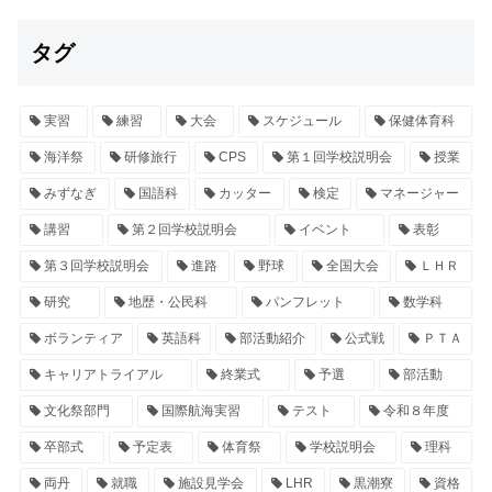
タグ
実習
練習
大会
スケジュール
保健体育科
海洋祭
研修旅行
CPS
第１回学校説明会
授業
みずなぎ
国語科
カッター
検定
マネージャー
講習
第２回学校説明会
イベント
表彰
第３回学校説明会
進路
野球
全国大会
ＬＨＲ
研究
地歴・公民科
パンフレット
数学科
ボランティア
英語科
部活動紹介
公式戦
ＰＴＡ
キャリアトライアル
終業式
予選
部活動
文化祭部門
国際航海実習
テスト
令和８年度
卒部式
予定表
体育祭
学校説明会
理科
両丹
就職
施設見学会
LHR
黒潮寮
資格