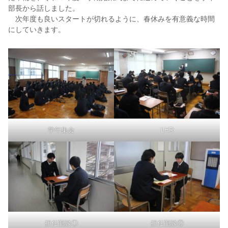
部長から話しました。
次年度も良いスタートが切れるように、春休みを有意義な時間
にしていきます。
学年集会
LHR
担任面談①
担任面談②