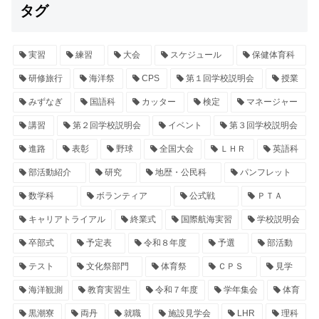
タグ
実習
練習
大会
スケジュール
保健体育科
研修旅行
海洋祭
CPS
第１回学校説明会
授業
みずなぎ
国語科
カッター
検定
マネージャー
講習
第２回学校説明会
イベント
第３回学校説明会
進路
表彰
野球
全国大会
ＬＨＲ
英語科
部活動紹介
研究
地歴・公民科
パンフレット
数学科
ボランティア
公式戦
ＰＴＡ
キャリアトライアル
終業式
国際航海実習
学校説明会
卒部式
予定表
令和８年度
予選
部活動
テスト
文化祭部門
体育祭
ＣＰＳ
見学
海洋観測
教育実習生
令和７年度
学年集会
体育
黒潮寮
両丹
就職
施設見学会
LHR
理科