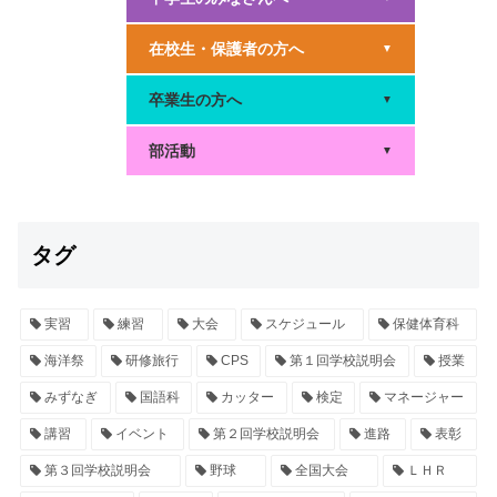
在校生・保護者の方へ
▼
卒業生の方へ
▼
部活動
▼
タグ
実習
練習
大会
スケジュール
保健体育科
海洋祭
研修旅行
CPS
第１回学校説明会
授業
みずなぎ
国語科
カッター
検定
マネージャー
講習
イベント
第２回学校説明会
進路
表彰
第３回学校説明会
野球
全国大会
ＬＨＲ