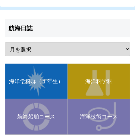
航海日誌
海洋学科群（１年生）
海洋科学科
航海船舶コース
海洋技術コース