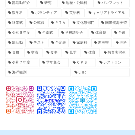
部活動紹介
研究
地歴・公民科
パンフレット
数学科
ボランティア
英語科
キャリアトライアル
終業式
公式戦
ＰＴＡ
文化祭部門
国際航海実習
令和８年度
卒部式
学校説明会
体育祭
予選
部活動
テスト
予定表
家庭科
黒潮寮
理科
資格
交流
食事
見学
体育
教育実習生
令和７年度
学年集会
ＣＰＳ
レストラン
海洋観測
LHR