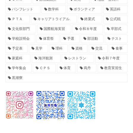
パンフレット
数学科
ボランティア
英語科
ＰＴＡ
キャリアトライアル
終業式
公式戦
文化祭部門
国際航海実習
令和８年度
卒部式
学校説明会
体育祭
予選
部活動
テスト
予定表
見学
理科
資格
交流
食事
家庭科
海洋観測
レストラン
令和７年度
学年集会
ＣＰＳ
体育
両丹
教育実習生
黒潮寮