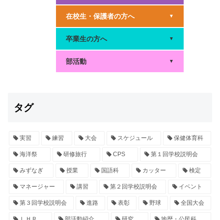
在校生・保護者の方へ
▼
卒業生の方へ
▼
部活動
▼
タグ
実習
練習
大会
スケジュール
保健体育科
海洋祭
研修旅行
CPS
第１回学校説明会
みずなぎ
授業
国語科
カッター
検定
マネージャー
講習
第２回学校説明会
イベント
第３回学校説明会
進路
表彰
野球
全国大会
ＬＨＲ
部活動紹介
研究
地歴・公民科