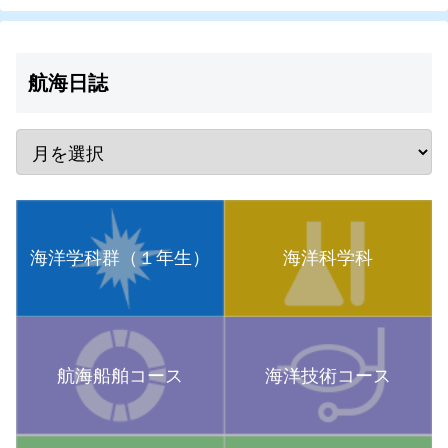
航海日誌
海洋学科群（１年生）
海洋科学科
航海船舶コース
海洋技術コース