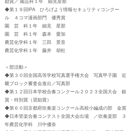
励賞／ 園芸科１年 細見星那
◆第１９回IPA ひろげよう情報セキュリティコンクー
ル ４コマ漫画部門 優秀賞
園 芸 科１年 細見 星那
園 芸 科１年 森本 愛加
農芸化学科１年 三田 景音
農芸化学科１年 藤井 胡杜
＜部活動＞
◆第３０回全国高等学校写真選手権大会 写真甲子園 近
畿ブロック審査会進出／写真部
◆第１２回日本学校合奏コンクール２０２３全国大会 銀
賞・特別賞（奨励賞）
◆第６０回京都府吹奏楽コンクール高校小編成の部 金賞
◆日本管楽合奏コンテスト全国大会出場 ／吹奏楽部 ３
年農芸化学科 川中優奈