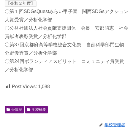
【令和２年度】
〇第１回SDGsQuestみらい甲子園 関西SDGsアクション
大賞受賞／分析化学部
〇公益社団法人社会貢献支援団体 会長 安部昭恵 社会
貢献者表彰受賞／分析化学部
〇第37回京都府高等学校総合文化祭 自然科学部門生物
分野優秀賞／分析化学部
〇第24回ボランティアスピリット コミュニティ賞受賞
／分析化学部
Post Views:
1,088
受賞歴
学校概要
学校管理者