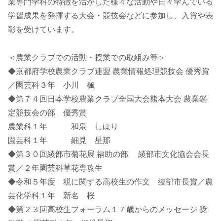
業専門学科の特徴を活かした様々な活動や日々学んでいる
学習成果を発揮する大会・競技会などに参加し、入賞や表
彰を受けています。
＜農業クラブでの活動・授業での取組み等＞
◆京都府学校農業クラブ連盟 農業情報処理競技会 優秀賞
／園芸科３年 小川 楓
◆第７４回日本学校農業クラブ全国大会熊本大会 農業鑑
定競技会の部 優秀賞
農業科１年 和泉 しほり
園芸科１年 細見 星那
◆第３０回綾部市菊花展 福助の部 綾部市文化協会会長
賞／２年園芸科草花専攻生
◆令和５年度 税に関する高校生の作文 綾部市長賞／農
芸化学科１年 新名 桜
◆第２３回高校生フォーラム１７歳からのメッセージ 奨