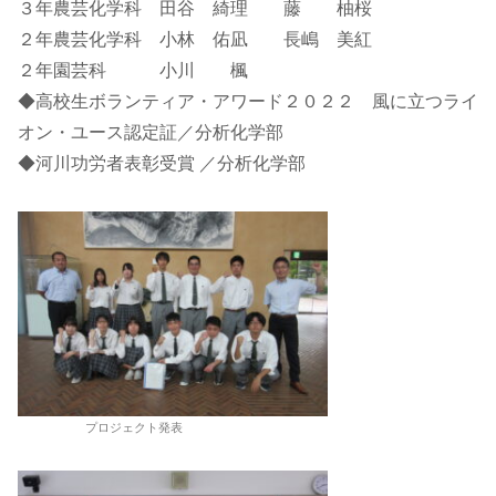
３年農芸化学科 田谷 綺理 藤 柚桜
２年農芸化学科 小林 佑凪 長嶋 美紅
２年園芸科 小川 楓
◆高校生ボランティア・アワード２０２２ 風に立つライ
オン・ユース認定証／分析化学部
◆河川功労者表彰受賞 ／分析化学部
プロジェクト発表