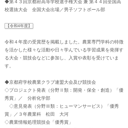
◆第４３回京都府高等学校選手権大会 兼 第４４回全国高
校選抜大会 全国大会出場／男子ソフトボール部
【令和4年度】
令和４年度の受賞歴を掲載しました。農業専門学科の特徴
を活かした様々な活動や日々学んでいる学習成果を発揮す
る大会・競技会などに参加し、入賞や表彰を受けていま
す。
◆京都府学校農業クラブ連盟大会及び競技会
◇プロジェクト発表（分野Ⅱ類：開発・保全・創造）「優
秀賞」／ 分析化学部
◇意見発表（分野Ⅲ類：ヒューマンサービス）「優秀
賞」／３年農業科 松田 大河
◇農業情報処理競技会「優秀賞」