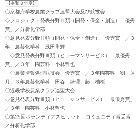
【令和３年度】
〇京都府学校農業クラブ連盟大会及び競技会
◇プロジェクト発表分野Ⅱ類（開発・保全・創造）「優秀
賞」／分析化学部
◇意見発表分野Ⅱ類（開発・保全・創造）「優秀賞」／３
年 農芸化学科 浅田隼輝
◇意見発表分野Ⅲ類（ヒューマンサービス）「最優秀
賞」／３年 園芸科 小林哲也
◇農業情報処理競技会「優秀賞」／３年園芸科 劉 蓮
月、３年農芸化学科 田谷 綺理、藤 柚桜
〇近畿学校農業クラブ連盟大会
◇意見発表分野Ⅲ類（ヒューマンサービス）「最優秀賞」
／３年 園芸科 小林哲也
〇第25回ボランティアスピリット コミュニティ賞受賞
／分析化学部