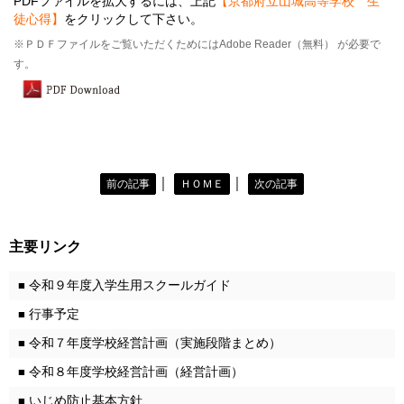
PDFファイルを拡大するには、上記
【京都府立山城高等学校 生
徒心得】
をクリックして下さい。
※ＰＤＦファイルをご覧いただくためにはAdobe Reader（無料） が必要で
す。
｜
｜
前の記事
ＨＯＭＥ
次の記事
主要リンク
令和９年度入学生用スクールガイド
■
行事予定
■
令和７年度学校経営計画（実施段階まとめ）
■
令和８年度学校経営計画（経営計画）
■
いじめ防止基本方針
■