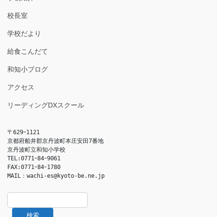
校長室
学校だより
給食こんだて
和知小ブログ
アクセス
リーディングDXスクール
〒629ｰ1121

京都府船井郡京丹波町本庄安田7番地

京丹波町立和知小学校

TEL:0771ｰ84ｰ9061

FAX:0771ｰ84ｰ1780

MAIL：
wachi-es@kyoto-be.ne.jp
検索