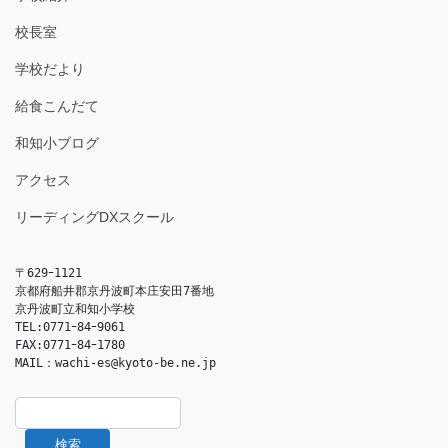
校長室
学校だより
給食こんだて
和知小ブログ
アクセス
リーディングDXスクール
〒629ｰ1121

京都府船井郡京丹波町本庄安田7番地

京丹波町立和知小学校

TEL:0771ｰ84ｰ9061

FAX:0771ｰ84ｰ1780

MAIL：
wachi-es@kyoto-be.ne.jp
検索