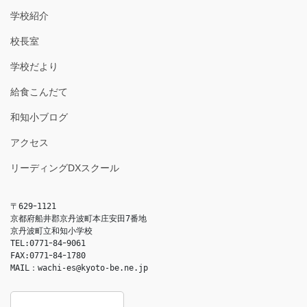
学校紹介
校長室
学校だより
給食こんだて
和知小ブログ
アクセス
リーディングDXスクール
〒629ｰ1121

京都府船井郡京丹波町本庄安田7番地

京丹波町立和知小学校

TEL:0771ｰ84ｰ9061

FAX:0771ｰ84ｰ1780

MAIL：
wachi-es@kyoto-be.ne.jp