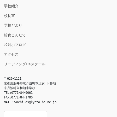
学校紹介
校長室
学校だより
給食こんだて
和知小ブログ
アクセス
リーディングDXスクール
〒629ｰ1121

京都府船井郡京丹波町本庄安田7番地

京丹波町立和知小学校

TEL:0771ｰ84ｰ9061

FAX:0771ｰ84ｰ1780

MAIL：
wachi-es@kyoto-be.ne.jp