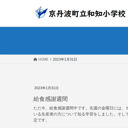
コ
ナ
ン
ビ
テ
ゲ
ン
ー
ツ
シ
へ
ョ
ス
ン
キ
に
ッ
移
HOME
2023年1月31日
プ
動
2023年1月31日
給食感謝週間
ただ今、給食感謝週間中です。先週の金曜日には、
いる生産者の方について知る学習をしました。そし
定です。