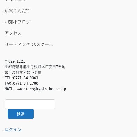
給食こんだて
和知小ブログ
アクセス
リーディングDXスクール
〒629ｰ1121

京都府船井郡京丹波町本庄安田7番地

京丹波町立和知小学校

TEL:0771ｰ84ｰ9061

FAX:0771ｰ84ｰ1780

MAIL：
wachi-es@kyoto-be.ne.jp
検索
ログイン