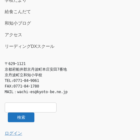
学校だより
給食こんだて
和知小ブログ
アクセス
リーディングDXスクール
〒629ｰ1121

京都府船井郡京丹波町本庄安田7番地

京丹波町立和知小学校

TEL:0771ｰ84ｰ9061

FAX:0771ｰ84ｰ1780

MAIL：
wachi-es@kyoto-be.ne.jp
検索
ログイン