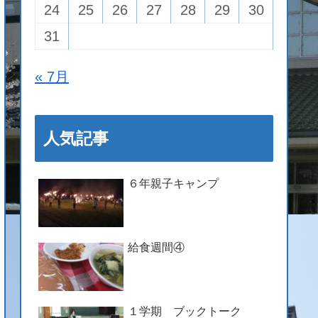
24
25
26
27
28
29
30
31
« 7月
人気記事
６年親子キャンプ
給食週間④
１学期 ブックトーク