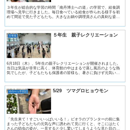
３年生が総合的な学習の時間「南丹博士への道」の学習で、給食調
理場へ見学に行きました。毎日食べている給食が作られる様子を初
めて間近で見た子どもたち。大きなお鍋や調理員さんの真剣な姿に
驚きながら、一生懸命メモを取っていました。見学の成果はさっ...
５年生 親子レクリエーション
５年生
6月18日（木）、5年生の親子レクリエーションが開催されました。
当日は気温が非常に高く、体育館の中はまるで蒸し風呂のような熱
気でしたが、子どもたちも保護者の皆様も、暑さに負けず元気いっ
ぱいに「ドッジボール」と「二人三脚」を楽しみました。 ...
5/29 ツマグロヒョウモン
そのべっ子日記
「先生来て！すごいいっぱいいる！」ビオラのプランターの前に集
まった子どもたちの元気な声に誘われて見に行くと、そこにはたく
さんの幼虫の姿が。一見すると少し驚いてしまうような見た目の幼