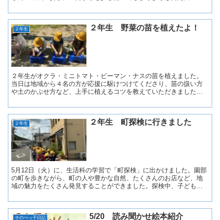
虫ですが、子どもたちは「これ、ツマグロヒョウモンの幼虫やで...
２年生 野菜の苗を植えたよ！
２年生
２年生がオクラ・ミニトマト・ピーマン・ナスの苗を植えました。
当日は地域から４名の方が応援に駆けつけてくださり、苗の扱い方
や土のかぶせ方など、上手に植えるコツを教えていただきました。
子どもたちは「元気に育ってね」と願いを込めながら、自分の鉢...
２年生 町探検に行きました
２年生
5月12日（火）に、生活科の学習で「町探検」に出かけました。園部
の町を歩きながら、町の人や豊かな自然、たくさんのお店など、地
域の魅力をたくさん発見することができました。探検中、子どもた
ちは交通安全のルールをしっかり守り、安全に気をつけて歩...
5/20 読み聞かせ絵本紹介
そのべっ子日記