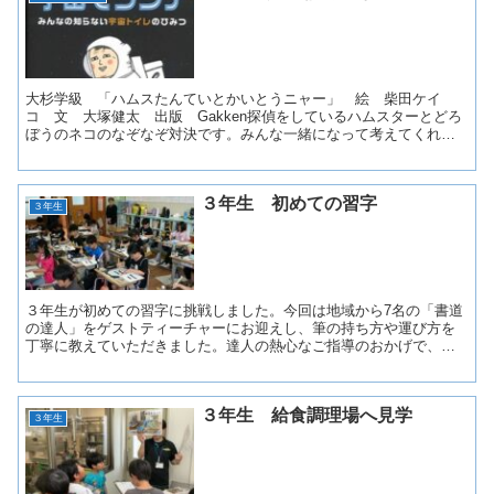
大杉学級 「ハムスたんていとかいとうニャー」 絵 柴田ケイ
コ 文 大塚健太 出版 Gakken探偵をしているハムスターとどろ
ぼうのネコのなぞなぞ対決です。みんな一緒になって考えてくれて
楽しく読めました。 ３年１組 「どろぼうがっこう...
３年生 初めての習字
３年生
３年生が初めての習字に挑戦しました。今回は地域から7名の「書道
の達人」をゲストティーチャーにお迎えし、筆の持ち方や運び方を
丁寧に教えていただきました。達人の熱心なご指導のおかげで、ど
の子も初めてとは思えないほど力強く、立派な字を書き上げる...
３年生 給食調理場へ見学
３年生