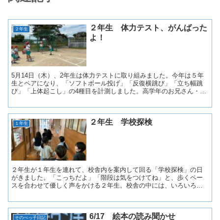
２年生 体力テスト、がんばった
２年生
よ！
5月14日（木）、2年生は体力テストに取り組みました。今年は５年
生とペアになり、「ソフトボール投げ」「反復横跳び」「立ち幅跳
び」「上体起こし」の4種目を計測しました。高学年のお兄さん・お
姉さんが優しく見守り、リードしてくれたおかげで、どの...
２年生 学校探検
１年生
２年生が１年生を連れて、校舎内を案内して回る「学校探検」の日
がきました。「こっちだよ」「階段は気をつけてね」と、歩くペー
スを合わせて優しく声をかける２年生。校舎の中には、いろいろな
教室があります。「ここは先生たちがお仕事をする職員室だよ」...
6/17 絵本の読み聞かせ
そのべっ子日記