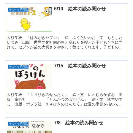
6/10 絵本の読み聞かせ
そのべっ子日記
大杉学級 「はみがきセブン」 絵 ふくたいわお 文 もとした
いづみ 出版 世界文化社歯の生え変わりを控えた子どもたちに向
けて、セブンが歯の大切さをやさしく教えてくれます。子どもの頃
から歯磨きをすることが大事だという話です。○×クイズで盛り...
7/15 絵本の読み聞かせ
そのべっ子日記
大杉学級 「１４ひきのせんたく」 絵・文 いわむらかずお 出
版 童心社 「とんかつのぼうけん」 絵・文 塚本やす
し 出版 ポプラ社「１４ひきのせんたく」は夏の季節を描いてい
て、川の描写などが涼しげで、夏が楽しみになります。「とんか...
7/8 絵本の読み聞かせ
そのべっ子日記