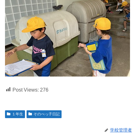
Post Views:
276
１年生
そのべっ子日記
学校管理者