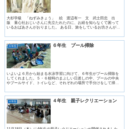
大杉学級 「ねずみきょう」 絵 渡辺有一 文 武士田忠 出
版 童心社おじいさんに先立たれたのに、お経を知らなくて困って
いるおばあさんがおりました。 ある日、旅をしているお坊さんが、
一晩泊めてくれとやってきます。 お経を教えてくれるならと、...
６年生 プール掃除
６年生
いよいよ６月から始まる水泳学習に向けて、６年生がプール掃除を
してくれました。５・６校時のまぶしい日差しの中、プールの中央
やプールサイド、トイレなど、それぞれの場所で手分けをして掃除
がスタート。溜まった枯れ葉をすくい、泥を排出し、こびりつい...
４年生 親子レクリエーション
４年生
11月18日（木）に4年生の親子レクリエーションが開催されました。