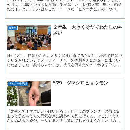
今回は、10歳という大切な節目を記念した「1/2成人式、思い出の品
の製作」と、工夫を凝らしたユニークな「ビンゴ大会」の二つのプ
ログラムです。「1/2成人式、思い出の品の製作...
２年生 大きくそだてわたしのや
２年生
さい
9日（火）、野菜をさらに大きく健康に育てるために、地域で野菜づ
くりをされているゲストティーチャーの奥村さんに話をしに来てい
ただきました。奥村さんからは、成長を促すための「わき芽取り」
のやり方、毎日の「水やりの量」などについて、実際の苗を目...
5/29 ツマグロヒョウモン
そのべっ子日記
「先生来て！すごいいっぱいいる！」ビオラのプランターの前に集
まった子どもたちの元気な声に誘われて見に行くと、そこにはたく
さんの幼虫の姿が。一見すると少し驚いてしまうような見た目の幼
虫ですが、子どもたちは「これ、ツマグロヒョウモンの幼虫やで...