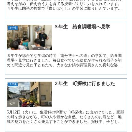
考えを深め、伝え合う力を育てる授業づくりに力を入れています。
４年生は国語の授業で『白いぼうし』の学習に取り組んでいます。
単に物語を読むだけでなく、「自分はどう感じたか」「友達はど...
３年生 給食調理場へ見学
３年生
３年生が総合的な学習の時間「南丹博士への道」の学習で、給食調
理場へ見学に行きました。毎日食べている給食が作られる様子を初
めて間近で見た子どもたち。大きなお鍋や調理員さんの真剣な姿に
驚きながら、一生懸命メモを取っていました。見学の成果はさっ...
２年生 町探検に行きました
２年生
5月12日（火）に、生活科の学習で「町探検」に出かけました。園部
の町を歩きながら、町の人や豊かな自然、たくさんのお店など、地
域の魅力をたくさん発見することができました。探検中、子どもた
ちは交通安全のルールをしっかり守り、安全に気をつけて歩...