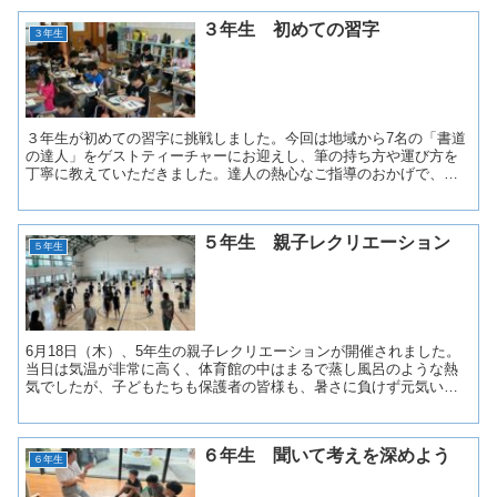
３年生 初めての習字
３年生
３年生が初めての習字に挑戦しました。今回は地域から7名の「書道
の達人」をゲストティーチャーにお迎えし、筆の持ち方や運び方を
丁寧に教えていただきました。達人の熱心なご指導のおかげで、ど
の子も初めてとは思えないほど力強く、立派な字を書き上げる...
５年生 親子レクリエーション
５年生
6月18日（木）、5年生の親子レクリエーションが開催されました。
当日は気温が非常に高く、体育館の中はまるで蒸し風呂のような熱
気でしたが、子どもたちも保護者の皆様も、暑さに負けず元気いっ
ぱいに「ドッジボール」と「二人三脚」を楽しみました。 ...
６年生 聞いて考えを深めよう
６年生