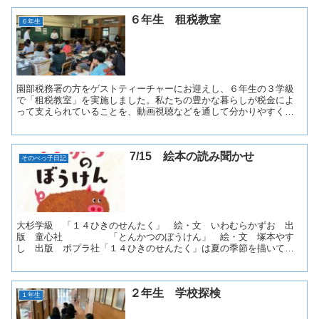
６年生 租税教室
６年生
園部税務署の方をゲストティーチャーにお迎えし、６年生の３学級
で「租税教室」を実施しました。私たちの豊かな暮らしが税金によ
って支えられていることを、動画視聴などを通して分かりやすく教
えていただきました。さらには、お金の実感を得るため、「１千...
7/15 絵本の読み聞かせ
そのべっ子日記
大杉学級 「１４ひきのせんたく」 絵・文 いわむらかずお 出
版 童心社 「とんかつのぼうけん」 絵・文 塚本やす
し 出版 ポプラ社「１４ひきのせんたく」は夏の季節を描いてい
て、川の描写などが涼しげで、夏が楽しみになります。「とんか...
２年生 学校探検
１年生