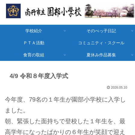
学校紹介
そのべっ子日記
ＰＴＡ活動
コミュニティ・スクール
食育の取組
夏休み作品募集
4/9 令和８年度入学式
2026.05.10
今年度、79名の
１
年生が園部小学校に入学し
ました。
朝、緊張した面持ちで登校した１年生を、最
高学年になったばかりの６年生が笑顔で迎え