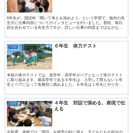
6年生が、国語科「聞いて考えを深めよう」という学習で、校内の先
生方に仕事内容についてのインタビューを行いました。普段、毎日
顔を合わせている先生方ですが、詳しい仕事の内容まではなかなか
知らないもの。「具体的にどんな仕事をしているのか」「どう...
６年生 体力テスト
１年生
本校の体力テストでは、低学年・高学年がペアとなって体力テスト
に取り組みます。最高学年である６年生は、入学して間もない１年
生とペアになって各種目に挑みました。６年生は１年生にやり方を
優しく教えながら、頼もしくリードしていました。お兄さん、お...
４年生 対話で深める、表現で伝
４年生
える
今年度、本校では「国語」を研究の柱に据え、子どもたちが自分の