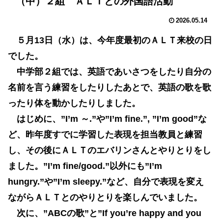
（中）２組 ＡＬＴとの外国語活動
2026.05.14
５月13日（水）は、今年度最初のＡＬＴ来校の日
でした。
中学部２組では、英語であいさつをしたり自分の
名前を言う練習をしたりしたあとで、英語の歌を歌
ったり体を動かしたりしました。
はじめに、”I’m ～.”や”I’m fine.”, ”I’m good”な
ど、昨年度すでに学習した表現を担当教員と練習
し、その後にＡＬＴのエバリンさんとやりとりをし
ました。”I’m fine/good.”以外にも”I’m
hungry.”や”I’m sleepy.”など、自分で表現を変え
ながらＡＬＴとのやりとりを楽しんでいました。
次に、”ABCの歌”と”If you’re happy and you