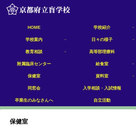
HOME
学校紹介
学校案内
日々の様子
教育相談
高等部理療科
附属臨床センター
給食室
保健室
資料室
同窓会
入学相談・入試情報
卒業生のみなさんへ
自立活動
保健室