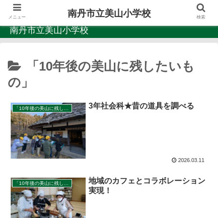
南丹市立美山小学校
メニュー
検索
南丹市立美山小学校
「10年後の美山に残したいも
の」
3年社会科★昔の道具を調べる
「10年後の美山に残したいもの」
2026.03.11
地域のカフェとコラボレーション
「10年後の美山に残したいもの」
実現！