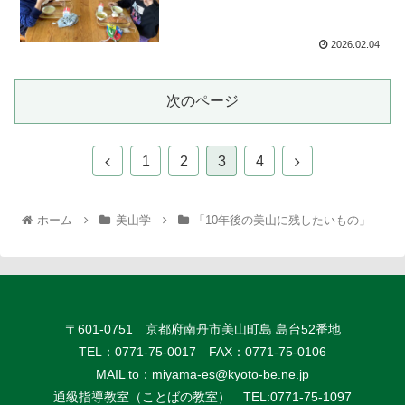
2026.02.04
次のページ
1
2
3
4
ホーム
美山学
「10年後の美山に残したいもの」
〒601-0751 京都府南丹市美山町島 島台52番地
TEL：0771-75-0017 FAX：0771-75-0106
MAIL to：
miyama-es@kyoto-be.ne.jp
通級指導教室（ことばの教室） TEL:0771-75-1097