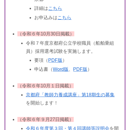
詳細は
こちら
お申込みは
こちら
（令和６年10月30日掲載）
令和７年度京都府公立学校職員（船舶乗組
員）採用選考試験を実施します。
要項（
PDF版
）
申込書（
Word版
、
PDF版
）
（令和６年10月１日掲載）
京都府「教師力養成講座」第18期生の募集
を開始します！
（令和
６
年９月27日掲載）
令和６年度第３回・第４回講師等説明会
を開