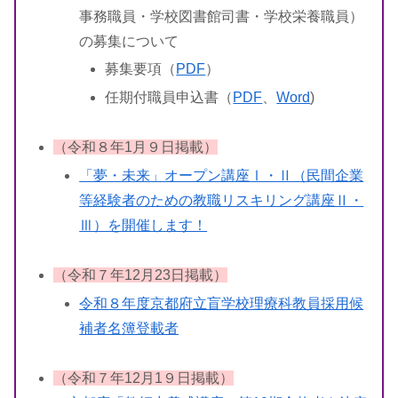
事務職員・学校図書館司書・学校栄養職員）
の募集について
募集要項（
PDF
）
任期付職員申込書（
PDF
、
Word
)
（令和８年1月９日掲載）
「夢・未来」オープン講座Ⅰ・Ⅱ（民間企業
等経験者のための教職リスキリング講座Ⅱ・
Ⅲ）を開催します！
（令和７年12月23日掲載）
令和８年度京都府立盲学校理療科教員採用候
補者名簿登載者
（令和７年12月1９日掲載）