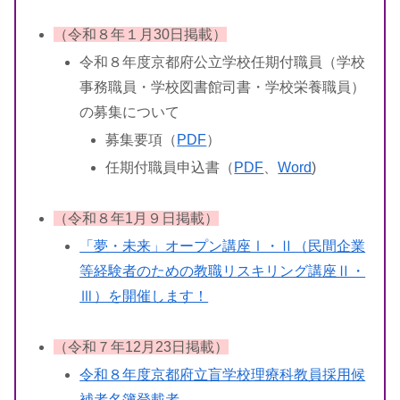
（令和８年１月30日掲載）
令和８年度京都府公立学校任期付職員（学校
事務職員・学校図書館司書・学校栄養職員）
の募集について
募集要項（
PDF
）
任期付職員申込書（
PDF
、
Word
)
（令和８年1月９日掲載）
「夢・未来」オープン講座Ⅰ・Ⅱ（民間企業
等経験者のための教職リスキリング講座Ⅱ・
Ⅲ）を開催します！
（令和７年12月23日掲載）
令和８年度京都府立盲学校理療科教員採用候
補者名簿登載者