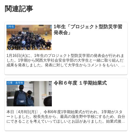
関連記事
1年生「プロジェクト型防災学習
1年生
発表会」
1月16日(火)に、1年生のプロジェクト型防災学習の発表会が行われま
した。1学期から関西大学社会安全学部の大学生と一緒に取り組んだ
成果を発表しました。発表に対して大学生からコメントをもらい、学
びを振り返ることができました。 ...
令和６年度 １学期始業式
行事・各学年
本日〔4月8日(月)〕、令和6年度1学期始業式が行われ、1学期がスタ
ートしました。校長先生から、最高の蒲生野中学校にするため、自分
にできることを考えていってほしいとお話がありました。始業式後に
は学級開きの学活、新しい教科書の配布、部活動ミ...