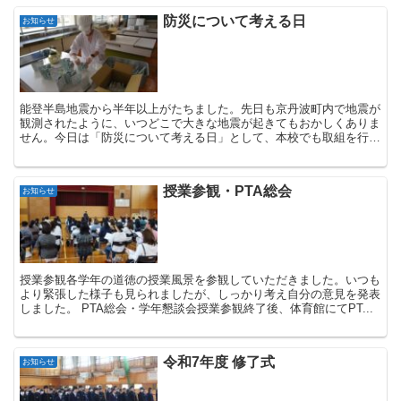
防災について考える日
お知らせ
能登半島地震から半年以上がたちました。先日も京丹波町内で地震が
観測されたように、いつどこで大きな地震が起きてもおかしくありま
せん。今日は「防災について考える日」として、本校でも取組を行い
ました。 防災給食本校に備蓄してある「非常用わ...
授業参観・PTA総会
お知らせ
授業参観各学年の道徳の授業風景を参観していただきました。いつも
より緊張した様子も見られましたが、しっかり考え自分の意見を発表
しました。 PTA総会・学年懇談会授業参観終了後、体育館にてPT...
令和7年度 修了式
お知らせ