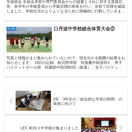
生徒総会 生徒会本部や専門委員会からの提案とそれに対する質疑応
答、各学年の学級委員から学級目標の発表を行い、全校で目標を確認
しました。学校生活がよりよくなるために積極的に行動していきまし
ょう ...
口丹波中学校総合体育大会②
部活動
写真と情報がまだ集められていないので、現在分かる範囲の結果をお
知らせします。 19日の記録 軟式野球部 対南桑中戦⑨対2 、男子
バスケットボール部 対園部中戦39対65（敗退）、女子バスケット
ボール部 対瑞穂中戦13対52（敗退）、...
2年・3年生の「総合的な学習の時間」の
発表に向けて
LEC 町内３中学校が集まりました