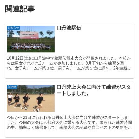
関連記事
口丹波駅伝
お知らせ
10月12日(土)に口丹波中学校駅伝競走大会が開催されました。本校か
らは男女それぞれ2チームが参加しました。8月下旬から練習を重
ね、女子Aチームが第３位、男子Aチームが第５位に輝き、2年連続で
男女ともに11月10日に行われる京都府大会出場...
口丹陸上大会に向けて練習がスタ
部活動
ートしました。
今日から21日に行われる口丹陸上大会に向けて練習がスタートしま
した。今回の大会は京都府大会に繋がる大会です。限られた練習時間
の中、効率よく練習をして、南船大会の記録や自己ベストの更新を目
指しましょう。 ...