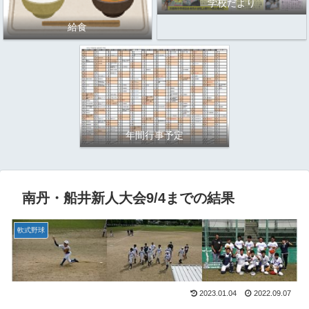
学校だより
給食
年間行事予定
南丹・船井新人大会9/4までの結果
軟式野球
2023.01.04
2022.09.07