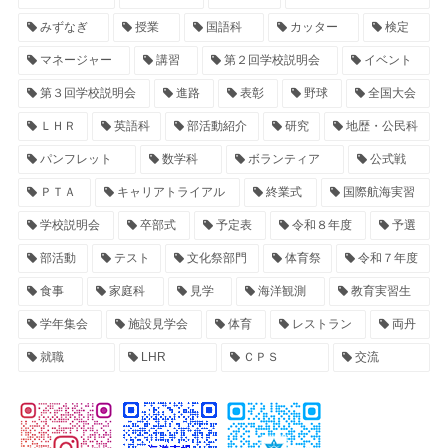
みずなぎ
授業
国語科
カッター
検定
マネージャー
講習
第２回学校説明会
イベント
第３回学校説明会
進路
表彰
野球
全国大会
ＬＨＲ
英語科
部活動紹介
研究
地歴・公民科
パンフレット
数学科
ボランティア
公式戦
ＰＴＡ
キャリアトライアル
終業式
国際航海実習
学校説明会
卒部式
予定表
令和８年度
予選
部活動
テスト
文化祭部門
体育祭
令和７年度
食事
家庭科
見学
海洋観測
教育実習生
学年集会
施設見学会
体育
レストラン
両丹
就職
LHR
ＣＰＳ
交流