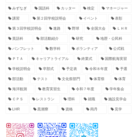
みずなぎ
国語科
カッター
検定
マネージャー
講習
第２回学校説明会
イベント
表彰
第３回学校説明会
進路
野球
全国大会
ＬＨＲ
英語科
部活動紹介
研究
地歴・公民科
パンフレット
数学科
ボランティア
公式戦
ＰＴＡ
キャリアトライアル
終業式
国際航海実習
学校説明会
卒部式
予定表
令和８年度
予選
部活動
テスト
文化祭部門
体育祭
体育
海洋観測
教育実習生
令和７年度
学年集会
ＣＰＳ
レストラン
理科
就職
施設見学会
LHR
黒潮寮
資格
両丹
見学