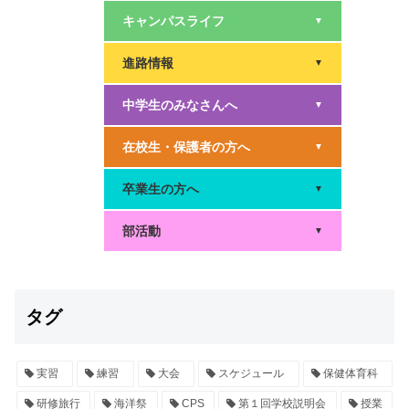
キャンパスライフ
▼
進路情報
▼
中学生のみなさんへ
▼
在校生・保護者の方へ
▼
卒業生の方へ
▼
部活動
▼
タグ
実習
練習
大会
スケジュール
保健体育科
研修旅行
海洋祭
CPS
第１回学校説明会
授業