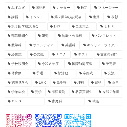
みずなぎ
国語科
カッター
検定
マネージャー
講習
イベント
第２回学校説明会
進路
表彰
第３回学校説明会
野球
全国大会
ＬＨＲ
部活動紹介
研究
地歴・公民科
パンフレット
数学科
ボランティア
英語科
キャリアトライアル
終業式
公式戦
ＰＴＡ
テスト
文化祭部門
学校説明会
令和８年度
国際航海実習
予定表
体育祭
予選
部活動
卒部式
交流
施設見学会
LHR
黒潮寮
理科
資格
食事
学年集会
見学
海洋観測
教育実習生
令和７年度
ＣＰＳ
家庭科
就職