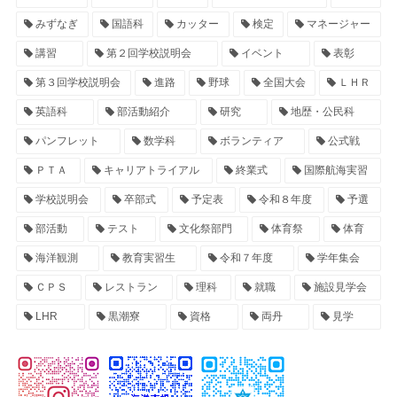
みずなぎ
国語科
カッター
検定
マネージャー
講習
第２回学校説明会
イベント
表彰
第３回学校説明会
進路
野球
全国大会
ＬＨＲ
英語科
部活動紹介
研究
地歴・公民科
パンフレット
数学科
ボランティア
公式戦
ＰＴＡ
キャリアトライアル
終業式
国際航海実習
学校説明会
卒部式
予定表
令和８年度
予選
部活動
テスト
文化祭部門
体育祭
体育
海洋観測
教育実習生
令和７年度
学年集会
ＣＰＳ
レストラン
理科
就職
施設見学会
LHR
黒潮寮
資格
両丹
見学