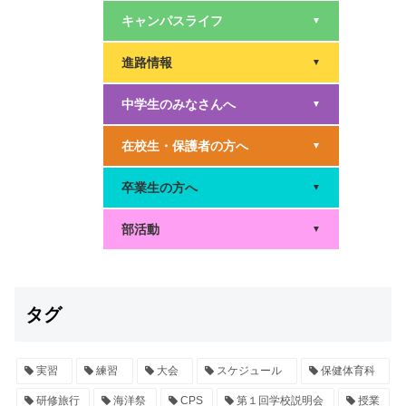
キャンパスライフ
▼
進路情報
▼
中学生のみなさんへ
▼
在校生・保護者の方へ
▼
卒業生の方へ
▼
部活動
▼
タグ
実習
練習
大会
スケジュール
保健体育科
研修旅行
海洋祭
CPS
第１回学校説明会
授業