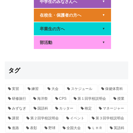
中学生のみなさんへ
▼
在校生・保護者の方へ
▼
卒業生の方へ
▼
部活動
▼
タグ
実習
練習
大会
スケジュール
保健体育科
研修旅行
海洋祭
CPS
第１回学校説明会
授業
みずなぎ
国語科
カッター
検定
マネージャー
講習
第２回学校説明会
イベント
第３回学校説明会
進路
表彰
野球
全国大会
ＬＨＲ
英語科