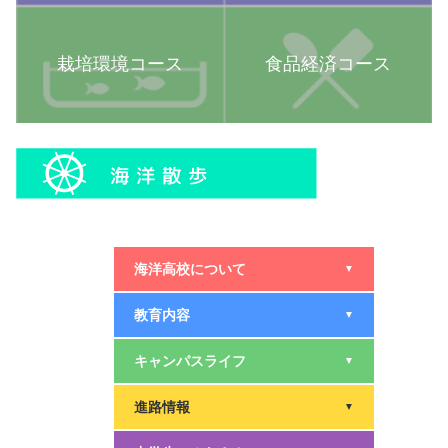
栽培環境コース
食品経済コース
海洋高校について
▼
教育内容
▼
キャンパスライフ
▼
進路情報
▼