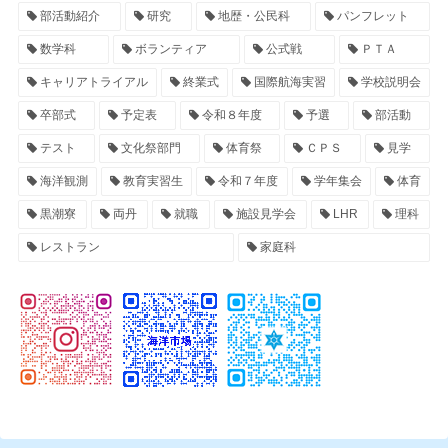
部活動紹介
研究
地歴・公民科
パンフレット
数学科
ボランティア
公式戦
ＰＴＡ
キャリアトライアル
終業式
国際航海実習
学校説明会
卒部式
予定表
令和８年度
予選
部活動
テスト
文化祭部門
体育祭
ＣＰＳ
見学
海洋観測
教育実習生
令和７年度
学年集会
体育
黒潮寮
両丹
就職
施設見学会
LHR
理科
レストラン
家庭科