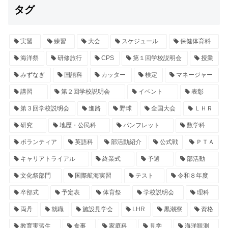
タグ
実習
練習
大会
スケジュール
保健体育科
海洋祭
研修旅行
CPS
第１回学校説明会
授業
みずなぎ
国語科
カッター
検定
マネージャー
講習
第２回学校説明会
イベント
表彰
第３回学校説明会
進路
野球
全国大会
ＬＨＲ
研究
地歴・公民科
パンフレット
数学科
ボランティア
英語科
部活動紹介
公式戦
ＰＴＡ
キャリアトライアル
終業式
予選
部活動
文化祭部門
国際航海実習
テスト
令和８年度
卒部式
予定表
体育祭
学校説明会
理科
両丹
就職
施設見学会
LHR
黒潮寮
資格
教育実習生
食事
家庭科
見学
海洋観測