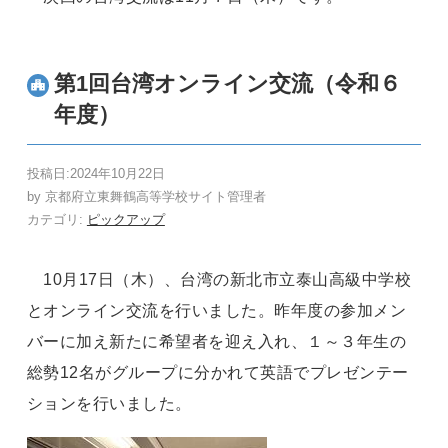
第1回台湾オンライン交流（令和６
年度）
投稿日:
2024年10月22日
by
京都府立東舞鶴高等学校サイト管理者
カテゴリ:
ピックアップ
10月
17
日（木）、台湾の新北市立泰山高級中学校
とオンライン交流を行いました。昨年度の参加メン
バーに加え新たに希望者を迎え入れ、１～３年生の
総勢
12
名がグループに分かれて英語でプレゼンテー
ションを行いました。