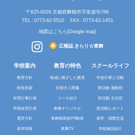
〒625-0026 京都府舞鶴市字泉源寺766
TEL : 0773-62-5510
FAX : 0773-62-1451
地図はこちら[Google map]
広報誌 きらり☆東舞
学校案内
教育の特色
スクールライフ
教育方針
地域に根ざした教育
学校行事と活動
校長挨拶
目指す人間像
部活動 運動部
年間行事計画
コース紹介
部活動 文化部
学校経営計画
東舞オリジナル
部活動レポート
運営方針
東舞鶴高校PR動画
留学・国際交流
基本情報
東舞TV
学校施設紹介