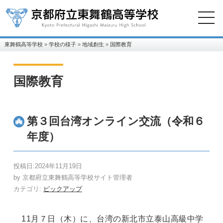
東舞鶴高等学校
»
学校の様子
»
地域創生
»
国際教育
国際教育
第３回台湾オンライン交流（令和６
年度）
投稿日:
2024年11月19日
by
京都府立東舞鶴高等学校サイト管理者
カテゴリ:
ピックアップ
11
月７日（木）に、台湾の新北市立泰山高級中学