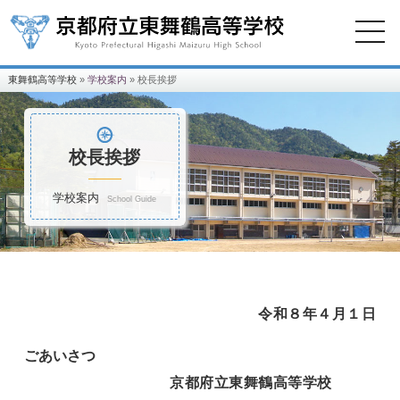
東舞鶴高等学校
»
学校案内
» 校長挨拶
校長挨拶
学校案内
School Guide
令和８年４月１日
ごあいさつ
京都府立東舞鶴高等学校