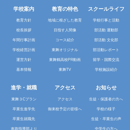
学校案内
教育の特色
スクールライフ
教育方針
地域に根ざした教育
学校行事と活動
校長挨拶
目指す人間像
部活動 運動部
年間行事計画
コース紹介
部活動 文化部
学校経営計画
東舞オリジナル
部活動レポート
運営方針
東舞鶴高校PR動画
留学・国際交流
基本情報
東舞TV
学校施設紹介
進学・就職
アクセス
お知らせ
東舞３Cプラン
アクセス
生徒・保護者の方へ
卒業生進学先
御来校予定の皆様へ
学校の様子
卒業生就職先
生徒・卒業生の声
進路指導部より
中学生の方へ