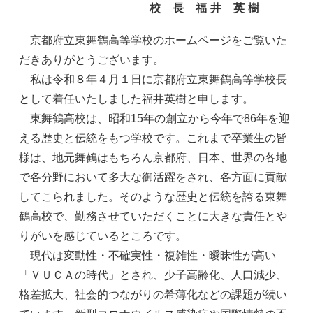
校 長 福 井 英 樹
京都府立東舞鶴高等学校のホームページをご覧いた
だきありがとうございます。
私は令和８年４月１日に京都府立東舞鶴高等学校長
として着任いたしました福井英樹と申します。
東舞鶴高校は、昭和15年の創立から今年で86年を迎
える歴史と伝統をもつ学校です。これまで卒業生の皆
様は、地元舞鶴はもちろん京都府、日本、世界の各地
で各分野において多大な御活躍をされ、各方面に貢献
してこられました。そのような歴史と伝統を誇る東舞
鶴高校で、勤務させていただくことに大きな責任とや
りがいを感じているところです。
現代は変動性・不確実性・複雑性・曖昧性が高い
「ＶＵＣＡの時代」とされ、少子高齢化、人口減少、
格差拡大、社会的つながりの希薄化などの課題が続い