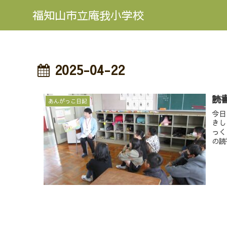
福知山市立庵我小学校
2025-04-22
読
あんがっこ日記
今日
きし
っく
の読